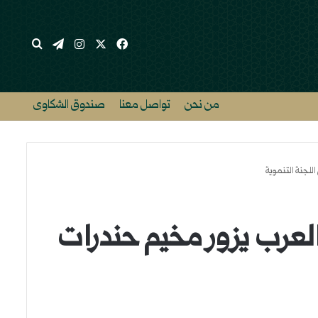
‫X
فيسبوك
انستقرام
تيلقرام
بحث عن
من نحن
تواصل معنا
صندوق الشكاوى
للجنة التنموية
العرب يزور مخيم حندرات