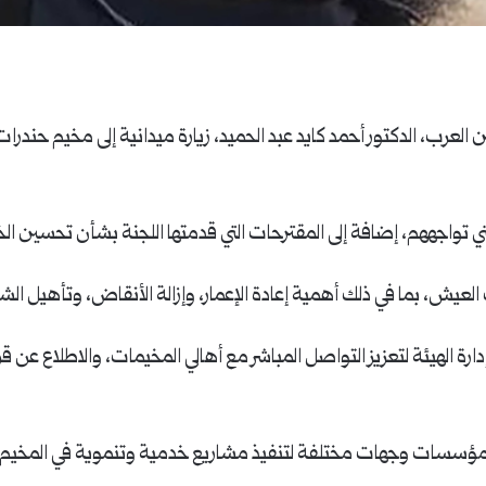
لعرب، الدكتور أحمد كايد عبد الحميد، زيارة ميدانية إلى مخيم حندرات
التي تواجههم، إضافة إلى المقترحات التي قدمتها اللجنة بشأن تحسين ا
عيش، بما في ذلك أهمية إعادة الإعمار، وإزالة الأنقاض، وتأهيل الشوا
رة الهيئة لتعزيز التواصل المباشر مع أهالي المخيمات، والاطلاع عن 
ؤسسات وجهات مختلفة لتنفيذ مشاريع خدمية وتنموية في المخيم خلا