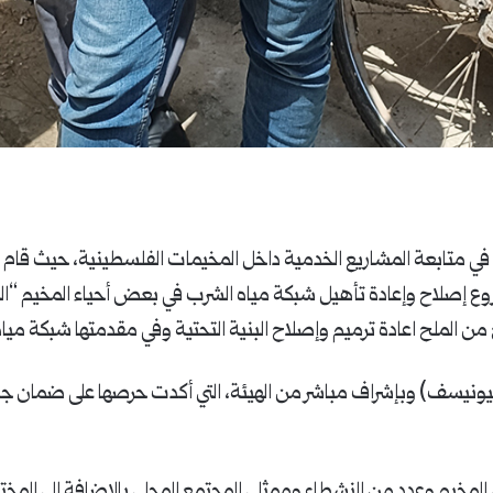
ي متابعة المشاريع الخدمية داخل المخيمات الفلسطينية، حيث قام وفد
ع إصلاح وإعادة تأهيل شبكة مياه الشرب في بعض أحياء المخيم “الجا
من الملح اعادة ترميم وإصلاح البنية التحتية وفي مقدمتها شبكة ميا
اليونيسف) وبإشراف مباشر من الهيئة، التي أكدت حرصها على ضمان جودة
ي المخيم وعدد من النشطاء وممثلي المجتمع المحلي بالإضافة إلى الم