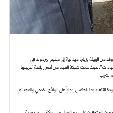
 من الهيئة بزيارة ميدانية إلى مخيم اليرموك في
دات”، حيث عانت شبكة المياه من أضرار بالغة أخرجتها
ه الشرب.
 التنفيذ بما ينعكس إيجاباً على الواقع الخدمي والمعيشي
ختصين المشرفين على سير العمل من المكاتب الهندسية