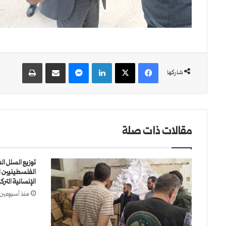
فيسبوك
‫X
لينكدإن
ماسنجر
مشاركة عبر البريد
طباعة
شاركها
مقالات ذات صلة
توزيع السلل الغ
الفلسطينيين ا
الإنسانية التركية 
منذ أسبوعين