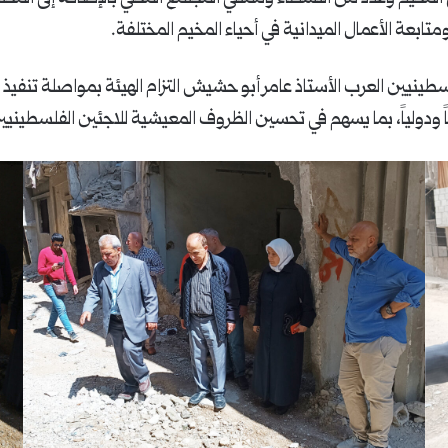
 ومتابعة الأعمال الميدانية في أحياء المخيم المختلفة.
ينيين العرب الأستاذ عامر أبو حشيش التزام الهيئة بمواصلة تنفيذ المش
 ودولياً، بما يسهم في تحسين الظروف المعيشية للاجئين الفلسطينيي