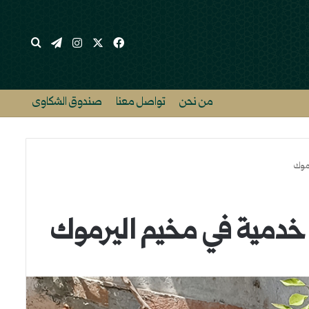
‫X
فيسبوك
انستقرام
تيلقرام
بحث عن
من نحن
تواصل معنا
صندوق الشكاوى
رموك
ع خدمية في مخيم اليرموك