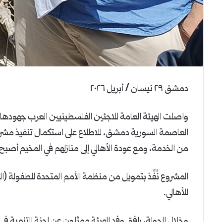
دمشق ٢٩ نيسان / أبريل ٢٠٢٦
واصلت الهيئة العامة للاجئين الفلسطينيين العرب جهودها ف
العاصمة السورية دمشق، للاطلاع على استكمال تنفيذ مشرو
من الخدمة، ومع عودة الأهالي إلى منازلهم في المخيم أصبح 
المشروع نُفِّذ بتمويل من منظمة الأمم المتحدة للطفولة (
للأهالي.
وخلال الجولة، رافق وفد الهيئة ممثلون عن لجنة التنمية ف