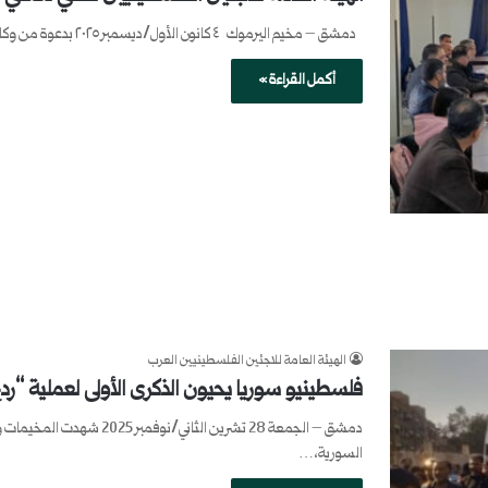
دمشق – مخيم اليرموك ٤ كانون الأول/ديسمبر ٢٠٢٥ بدعوة من وكالة غوث وتشغيل اللاجئين الفلسطينيين (الأونروا)، شارك وفد من…
أكمل القراءة »
الهيئة العامة للاجئين الفلسطينيين العرب
فلسطينيو سوريا يحيون الذكرى الأولى لعملية “ردع 
دمشق – الجمعة 28 تشرين الث
السورية،…