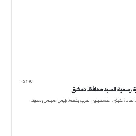
454
يارة رسمية للسيد محافظ دمشق
وفد من مجلس إدارة الهيئة العامة للاجئين الفلسطينيين العرب، يتقدمه رئيس المجلس ومعاونه،