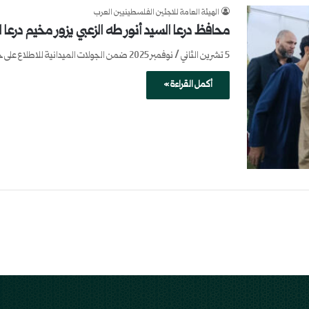
الهيئة العامة للاجئين الفلسطينيين العرب
محافظ درعا السيد أنور طه الزعبي يزور مخيم درع
5 تشرين الثاني / نوفمبر 2025 ضمن الجولات الميدانية للاطلاع على حاجات وأحوال الأهالي عن قرب، زار محافظ درعا السيد…
أكمل القراءة »