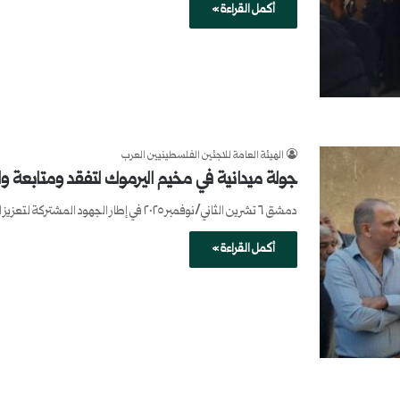
أكمل القراءة »
الهيئة العامة للاجئين الفلسطينيين العرب
جولة ميدانية في مخيم اليرموك لتفقد ومتابعة و
دمشق ٦ تشرين الثاني/نوفمبر ٢٠٢٥ في إطار الجهود المشتركة لتعزيز الخدمات الأساسية في مخيم اليرموك، نُفذت جولة ميدانية موسعة للاطلاع…
أكمل القراءة »