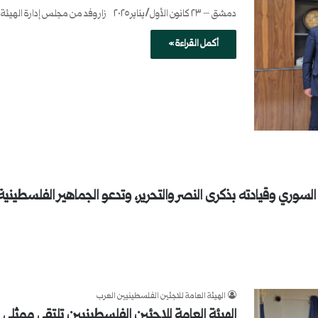
دمشق – ٢٣ كانون الأول/يناير ٢٠٢٥ زار وفد من مجلس إدارة الهيئة العامة للاجئين الفلسطينيين، برئاسة الدكتور أحمد كايد عبد…
أكمل القراءة »
السوري وقيادته بذكرى النصر والتحرير، وتدعو الجماهير الفلسطينية
الهيئة العامة للاجئين الفلسطينيين العرب
الهيئة العامة للاجئين الفلسطينيين تلتقي ممثلي