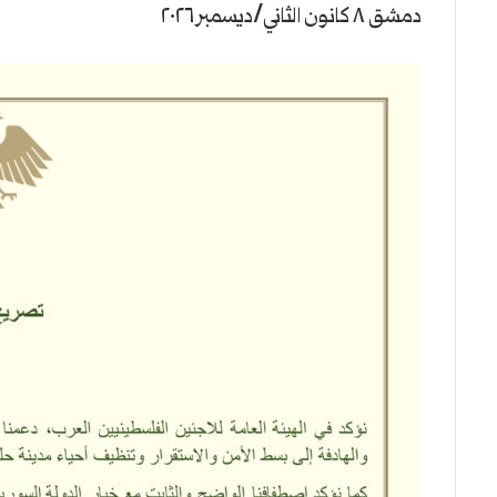
دمشق ٨ كانون الثاني/ديسمبر ٢٠٢٦